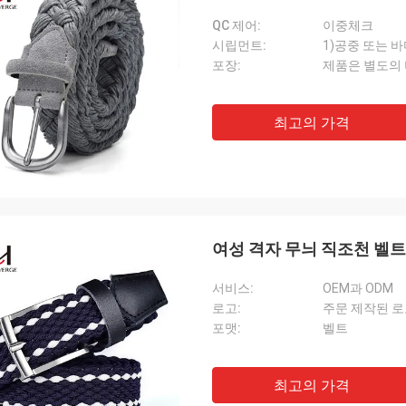
QC 제어:
이중체크
시립먼트:
1)공중 또는 바
포장:
제품은 별도의 
최고의 가격
여성 격자 무늬 직조천 벨트
서비스:
OEM과 ODM
로고:
주문 제작된 
포맷:
벨트
최고의 가격