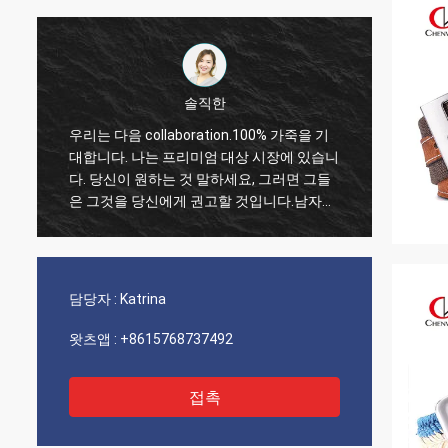
솔직한
우리는 다음 collaboration.100% 가죽을 기
나는 
대합니다. 나는 프리미엄 대상 시장에 있습니
말 믿기
기
다. 당신이 원하는 것 말하세요, 그러면 그들
성을 
.
은 그것을 당신에게 권고할 것입니다.남자들
주의로
의 흑띠는 일반적으로 정장 또는 정장 바지와
리의 
같은 형식적이거나 세미-포르말 정장으로 입
해냈습
혀지는 일종의 벨트입니다. 그것은 종종 가죽
으로 만들어지고, 폭에 1.5 인치에 보통 1.25
담당자 :
Katrina
시경에 있습니다.
왓츠앱 :
+8615768737492
접촉