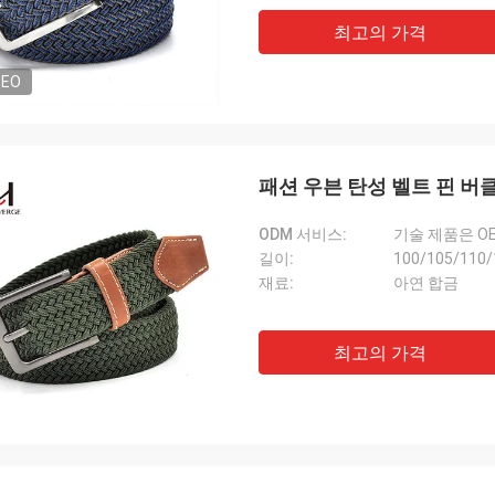
최고의 가격
DEO
패션 우븐 탄성 벨트 핀 버
ODM 서비스:
기술 제품은 O
길이:
100/105/110/
재료:
아연 합금
최고의 가격