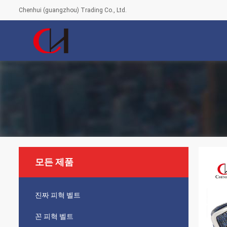
Chenhui (guangzhou) Trading Co., Ltd.
모든 제품
진짜 피혁 벨트
꼰 피혁 벨트