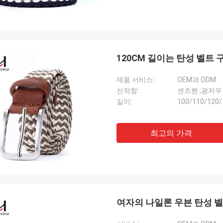
120CM 길이는 탄성 벨트
제품 서비스:
OEM과 ODM
선적항:
센즈헨 ;광저우
길이:
100/110/120/
최고의 가격
여자의 나일론 우븐 탄성 