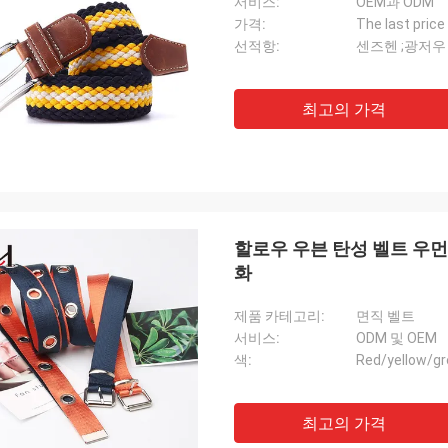
서비스:
OEM과 ODM
가격:
The last price
선적항:
센즈헨 ;광저우
최고의 가격
할로우 우븐 탄성 벨트 우먼의 드레스 스웨터 장식적 면직 벨트를 출력하는 영
화
제품 카테고리:
면직 벨트
서비스:
ODM 및 OEM
색:
Red/yellow/gr
최고의 가격