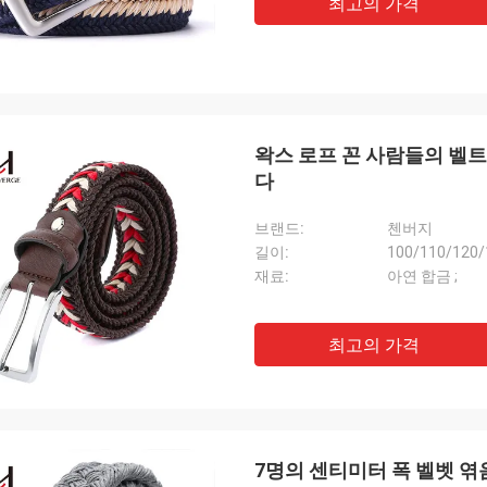
최고의 가격
왁스 로프 꼰 사람들의 벨
다
브랜드:
첸버지
길이:
100/110/120/
재료:
아연 합금 ;
최고의 가격
7명의 센티미터 폭 벨벳 엮