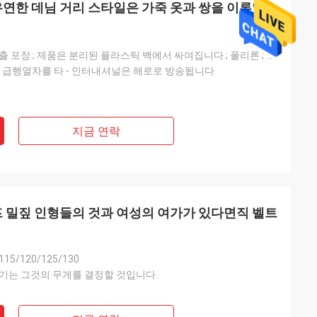
우연한 데님 거리 스타일은 가죽 옷과 쌍을 이루었습
표준에 따른 수출 포장 ; 제품은 분리된 플라스틱 백에서 싸여집니다 ; 폴리론 ; 카턴스. ;
 급행열차를 타 - 인터내셔널은 해로로 방송됩니다
스
재다능하고 다양한
함께 착용할 수 있기
지금 연락
기 있는 색상입니다.
프 밀짚 인형들의 것과 여성의 여가가 있다면직 벨트
115/120/125/130
기는 그것의 무게를 결정할 것입니다.