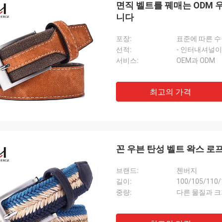
면직 벨트를 꿰매는 ODM 
니다
포장:
선적:
- 인터내셔널이
엘레나 EEE
안드레아
서비스:
OEM과 ODM
리조트 스타일 브랜드 구매자입니다. 정
아주 잘했어!!!블랙은 다
지 않아. 특정 물질로 만들어지는 여
색상과 스타일의 의류와 
위한 직물 벨트가 있고 그들이 세심한
최고의 가격
때문에 남성용 벨트로 인
 핸즈크래프티드! 그것은 시즌 동안 우
인기있는 판매자가 되는 것을 가까스로
니다.
꼰 우븐 탄성 벨트 왁스 로
브랜드:
첸버지
길이:
100/105/110/
중량:
다른 물질과 크