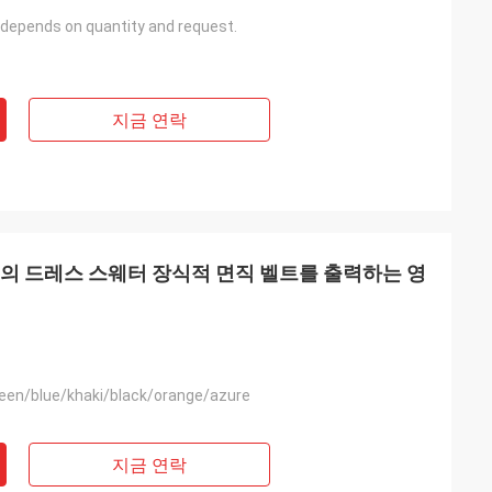
 depends on quantity and request.
지금 연락
een/blue/khaki/black/orange/azure
지금 연락