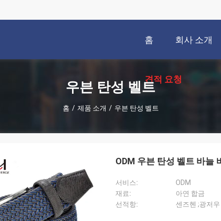
홈
회사 소개
견적 요청
우븐 탄성 벨트
홈
/
제품 소개
/
우븐 탄성 벨트
ODM 우븐 탄성 벨트 바늘
서비스:
ODM
재료:
아연 합금
선적항:
센즈헨 ;광저우