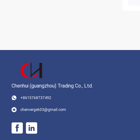
Chenhui (guangzhou) Trading Co., Ltd.
+8615768737492
chenverge603@gmail.com