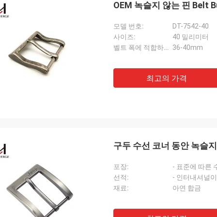
OEM 녹슬지 않는 핀 Belt 
모델 번호:
DT-7542-40
사이즈:
40 밀리미터
벨트 폭에 적합하세요:
36-40mm
엘레나 EEE
안드레아
리조트 스타일 브랜드 구매자입니다. 정
아주 잘했어!!!블랙은 다
지 않아. 특정 물질로 만들어지는 여
최고의 가격
색상과 스타일의 의류와 
위한 직물 벨트가 있고 그들이 세심한
때문에 남성용 벨트로 인
 핸즈크래프티드! 그것은 시즌 동안 우
인기있는 판매자가 되는 것을 가까스로
니다.
구두 수선 코너 동안 녹슬지 
포장:
- 표준에 따른 
선적:
- 인터내셔널이
재료:
아연 합금