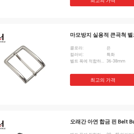
최고의 가격
마모방지 실용적 큰곡척 벨
콜로라:
은
컬러비:
특화
벨트 폭에 적합하세요:
36-38mm
최고의 가격
오래간 아연 합금 핀 Belt B