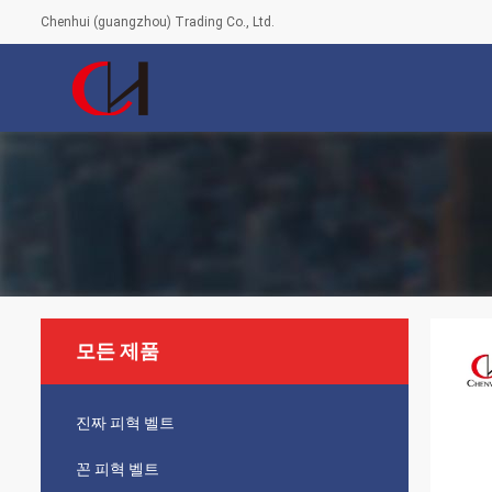
Chenhui (guangzhou) Trading Co., Ltd.
모든 제품
진짜 피혁 벨트
꼰 피혁 벨트