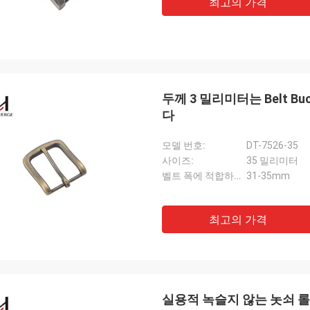
최고의 가격
두께 3 밀리미터는 Belt B
다
모델 번호:
DT-7526-35
사이즈:
35 밀리미터
벨트 폭에 적합하세요:
31-35mm
최고의 가격
실용적 녹슬지 않는 놋쇠 롤러