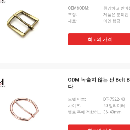
OEM&ODM:
환영하고 받아
포장:
제품은 분리된 
재료:
아연 합금
최고의 가격
ODM 녹슬지 않는 핀 Bel
다
모델 번호:
DT-7522-40
사이즈:
40 밀리미터
벨트 폭에 적합하세요:
36-40mm