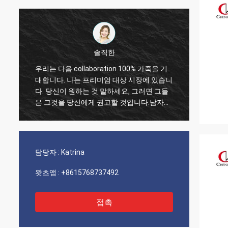
솔직한
우리는 다음 collaboration.100% 가죽을 기
나는 
대합니다. 나는 프리미엄 대상 시장에 있습니
말 믿기
기
다. 당신이 원하는 것 말하세요, 그러면 그들
성을 
.
은 그것을 당신에게 권고할 것입니다.남자들
주의로
의 흑띠는 일반적으로 정장 또는 정장 바지와
리의 
같은 형식적이거나 세미-포르말 정장으로 입
해냈습
혀지는 일종의 벨트입니다. 그것은 종종 가죽
으로 만들어지고, 폭에 1.5 인치에 보통 1.25
담당자 :
Katrina
시경에 있습니다.
왓츠앱 :
+8615768737492
접촉