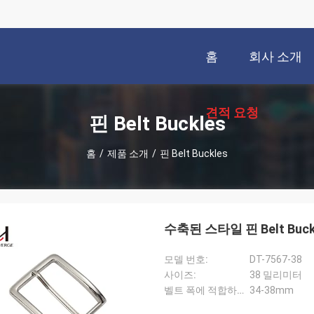
홈
회사 소개
견적 요청
핀 Belt Buckles
홈
/
제품 소개
/
핀 Belt Buckles
수축된 스타일 핀 Belt B
모델 번호:
DT-7567-38
사이즈:
38 밀리미터
벨트 폭에 적합하세요:
34-38mm