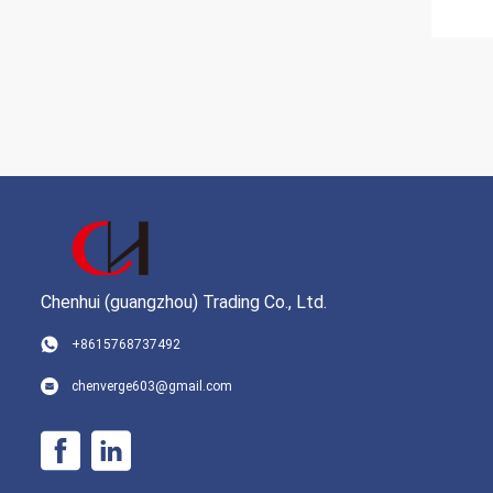
Chenhui (guangzhou) Trading Co., Ltd.
+8615768737492
chenverge603@gmail.com