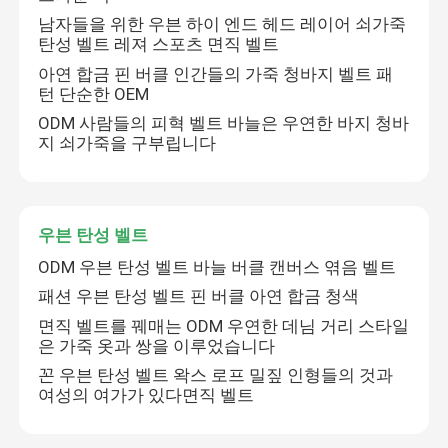
남자들을 위한 우븐 하이 엔드 헤드 레이어 쇠가죽
탄성 벨트 레져 스포츠 면직 벨트
여자들 피혁 벨트
아연 합금 핀 버클 인간들의 가죽 청바지 벨트 패
턴 단순한 OEM
사람들의 피혁 벨트
ODM 사람들의 피혁 벨트 바늘은 우연한 바지 청바
지 쇠가죽을 구부립니다
우븐 탄성 벨트
우븐 탄성 벨트
ODM 우븐 탄성 벨트 바늘 버클 캔버스 엮음 벨트
패션 우븐 탄성 벨트 핀 버클 아연 합금 청색
면직 벨트를 꿰매는 ODM 우연한 데님 거리 스타일
은 가죽 옷과 쌍을 이루었습니다
꼰 우븐 탄성 벨트 왁스 로프 밀짚 인형들의 것과
여성의 여가가 있다면직 벨트